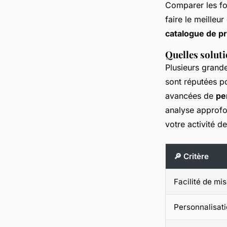
Comparer les fonc
faire le meilleu
catalogue de p
Quelles solut
Plusieurs grand
sont réputées po
avancées de
pe
analyse approfon
votre activité d
🔎 Critère
Facilité de mi
Personnalisat