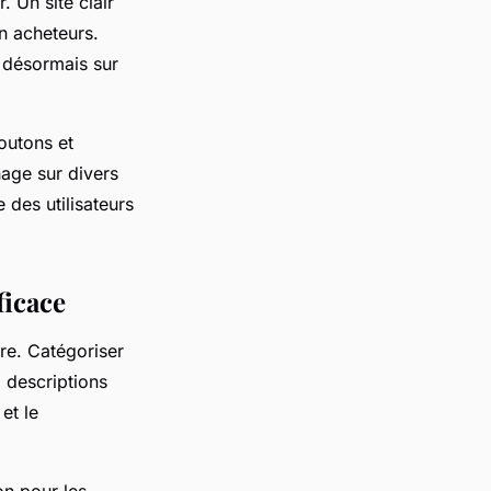
. Un site clair
en acheteurs.
e désormais sur
outons et
hage sur divers
 des utilisateurs
ficace
re. Catégoriser
, descriptions
et le