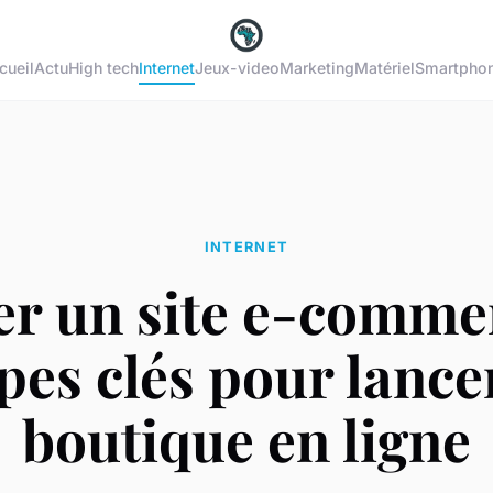
cueil
Actu
High tech
Internet
Jeux-video
Marketing
Matériel
Smartpho
INTERNET
er un site e-commer
pes clés pour lance
boutique en ligne