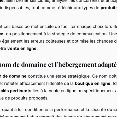
ne
. Bien cerner ses cibles, analyser les concurrents et antic
indispensables, tout comme réfléchir aux types de
produit
nt ces bases permet ensuite de faciliter chaque choix lors d
ce
, du positionnement à la stratégie de communication. Une
e également les erreurs coûteuses et optimise les chances d
otre
vente en ligne
.
 nom de domaine et l’hébergement adapté
m de domaine
constitue une étape stratégique. Ce nom doit 
 et refléter efficacement l’identité de la
boutique en ligne
. I
clés pertinents
liés à la vente en ligne ou spécifiquement 
ue de produits proposés.
, quant à lui, conditionne la performance et la sécurité du
s
 hébergement fiable garantit des temps de chargement court