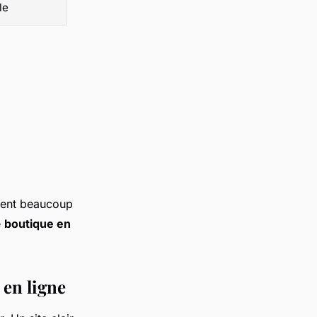
le
ent beaucoup
e
boutique en
 en ligne