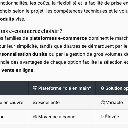
tionnalités, les coûts, la flexibilité et la facilité de prise 
r choix selon le projet, les compétences techniques et le vo
roduits
visé.
ions e-commerce choisir ?
es familles de
plateformes e-commerce
dominent le march
ur leur simplicité, tandis que d’autres se démarquent par le
rsonnalisation du site
ou par la gestion de gros volumes d
die des avantages de chaque option facilite la sélection et
e
vente en ligne
.
💡 Plateforme "clé en main"
⚙️ Solution 
se en œuvre
👍 Excellente
🤔 Variable
ion
🎨 Moyenne à bonne
✨ Élevée