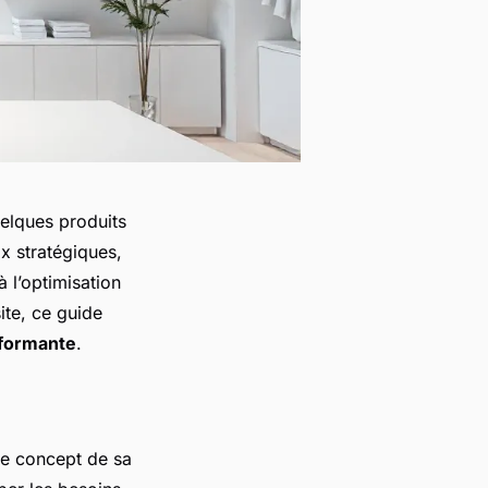
uelques produits
x stratégiques,
à l’optimisation
site, ce guide
rformante
.
 le concept de sa