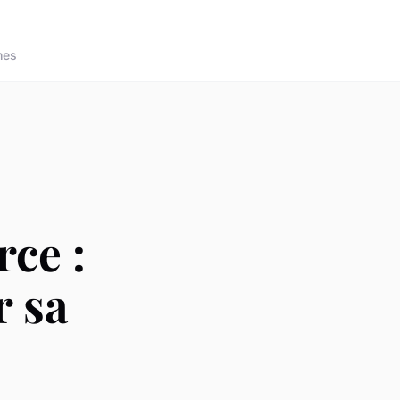
nes
ce :
r sa