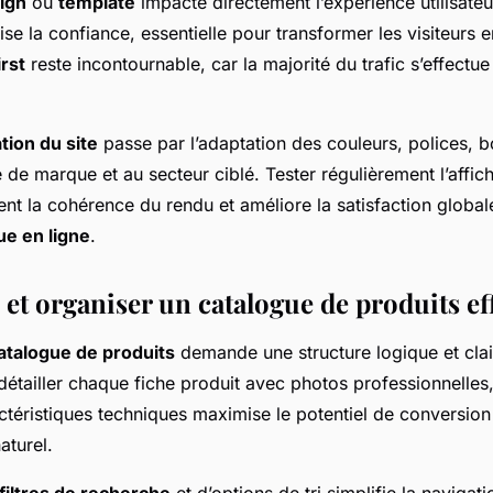
ign
ou
template
impacte directement l’expérience utilisateur
rise la confiance, essentielle pour transformer les visiteurs 
irst
reste incontournable, car la majorité du trafic s’effectu
tion du site
passe par l’adaptation des couleurs, polices, b
e de marque et au secteur ciblé. Tester régulièrement l’affic
ent la cohérence du rendu et améliore la satisfaction globale
ue en ligne
.
et organiser un catalogue de produits ef
atalogue de produits
demande une structure logique et clai
détailler chaque fiche produit avec photos professionnelles
ctéristiques techniques maximise le potentiel de conversion 
aturel.