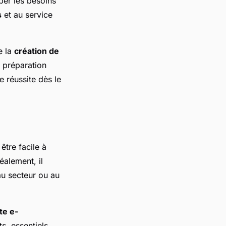
iper les besoins
s
et au service
e la
création de
 préparation
e réussite dès le
être facile à
déalement, il
au secteur ou au
ite e-
s, essentiels