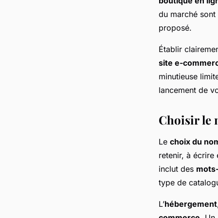
boutique en lig
du marché sont 
proposé.
Établir claireme
site e-commer
minutieuse limit
lancement de v
Choisir le
Le
choix du no
retenir, à écrire
inclut des
mots-
type de catalog
L’
hébergement
commerce
. Un