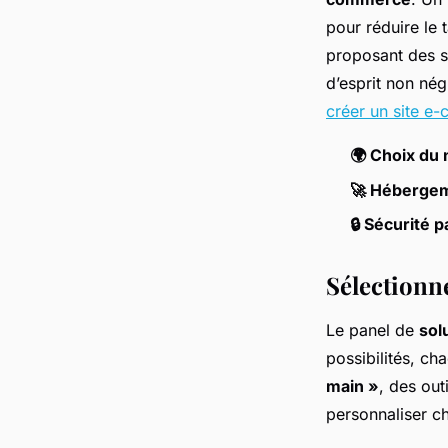
pour réduire le 
proposant des sa
d’esprit non négl
créer un site e
🌍 Choix du
🚀 Hébergem
🔒 Sécurité p
Sélectionn
Le panel de
sol
possibilités, ch
main »
, des out
personnaliser c