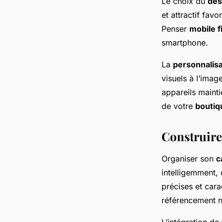
Le choix du
des
et attractif favo
Penser
mobile f
smartphone.
La
personnalisa
visuels à l’imag
appareils mainti
de votre
boutiq
Construire 
Organiser son
c
intelligemment, 
précises et cara
référencement n