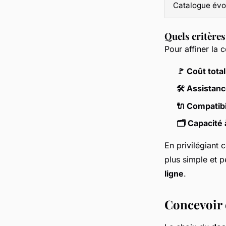
Catalogue évol
Quels critère
Pour affiner la 
🚩 Coût tota
🛠️ Assista
🔌 Compatib
🗂️ Capacité
En privilégiant 
plus simple et p
ligne
.
Concevoir e