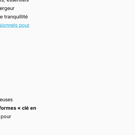
bergeur
 tranquillité
sionnels pour
reuses
formes « clé en
 pour