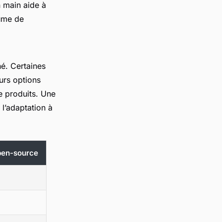
en main aide à
lume de
é. Certaines
urs options
e produits. Une
 l’adaptation à
open-source