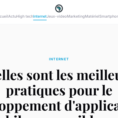
cueil
Actu
High tech
Internet
Jeux-video
Marketing
Matériel
Smartpho
INTERNET
lles sont les meille
pratiques pour le
oppement d'applic