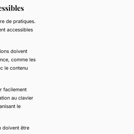
essibles
re de pratiques.
ent accessibles
ions doivent
tance, comme les
ec le contenu
r facilement
ation au clavier
nisant le
n doivent être