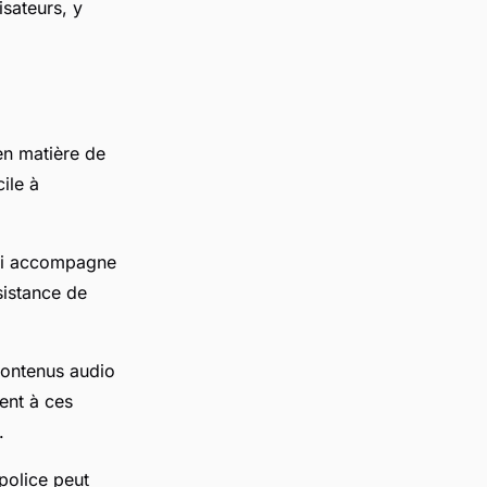
isateurs, y
en matière de
ile à
qui accompagne
sistance de
contenus audio
ent à ces
.
 police peut