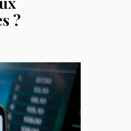
aux
s ?