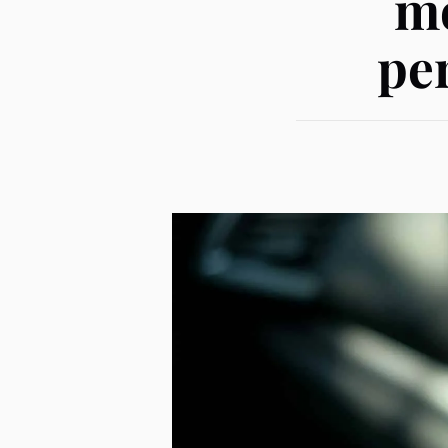
mo
pe