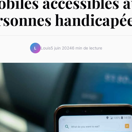
biles accessibles 
rsonnes handicapée
Louis
5 juin 2024
6 min de lecture
L