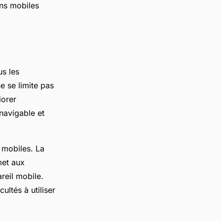
ons mobiles
us les
ne se limite pas
iorer
 navigable et
 mobiles. La
met aux
areil mobile.
cultés à utiliser