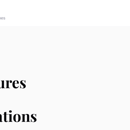
nes
ures
ations