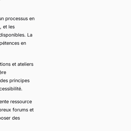
 un processus en
 et les
 disponibles. La
mpétences en
ions et ateliers
ère
 des principes
ssibilité.
ente ressource
breux forums et
poser des