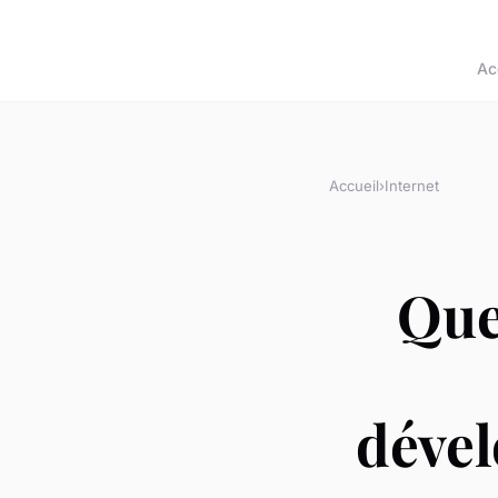
Ac
Accueil
›
Internet
Que
dével