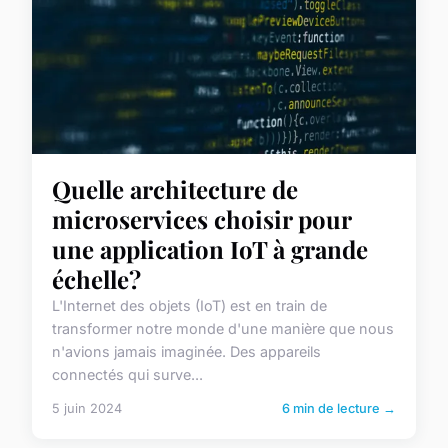
Quelle architecture de
microservices choisir pour
une application IoT à grande
échelle?
L'Internet des objets (IoT) est en train de
transformer notre monde d'une manière que nous
n'avions jamais imaginée. Des appareils
connectés qui surve...
5 juin 2024
6 min de lecture →