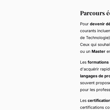
Parcours éd
Pour
devenir d
courants incluen
de Technologie
Ceux qui souhai
ou un
Master
e
Les
formations 
d'acquérir rap
langages de p
souvent proposée
pour les profess
Les
certificatio
certifications 