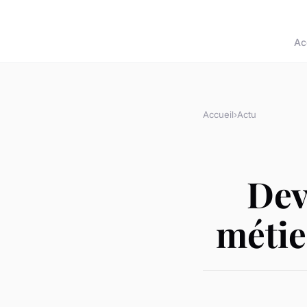
Ac
Accueil
›
Actu
Dev
métie