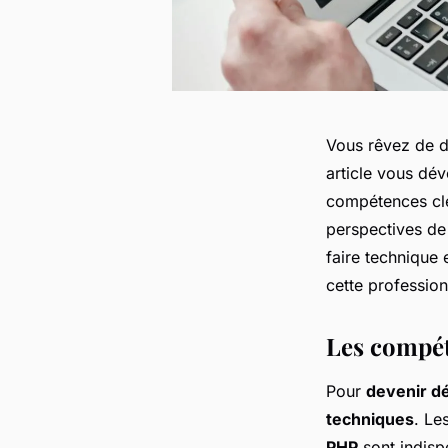
Vous rêvez de d
article vous dév
compétences clés
perspectives de 
faire technique 
cette professio
Les compét
Pour
devenir d
techniques
. L
PHP
sont indisp