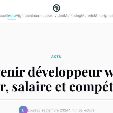
cueil
Actu
High tech
Internet
Jeux-video
Marketing
Matériel
Smartpho
ACTU
enir développeur w
r, salaire et compé
Louis
30 septembre 2024
4 min de lecture
L