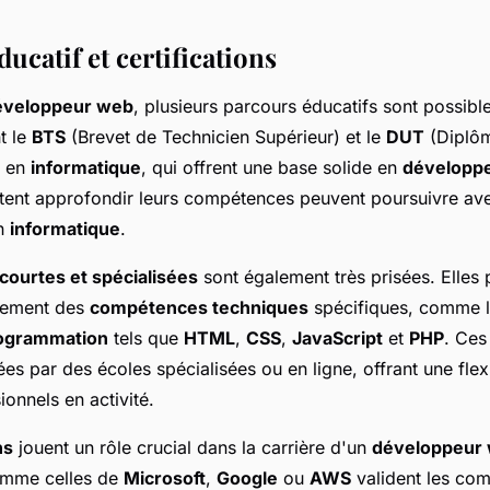
ucatif et certifications
éveloppeur web
, plusieurs parcours éducatifs sont possibl
t le
BTS
(Brevet de Technicien Supérieur) et le
DUT
(Diplôm
) en
informatique
, qui offrent une base solide en
développ
tent approfondir leurs compétences peuvent poursuivre a
n
informatique
.
courtes et spécialisées
sont également très prisées. Elles 
idement des
compétences techniques
spécifiques, comme l
rogrammation
tels que
HTML
,
CSS
,
JavaScript
et
PHP
. Ces
s par des écoles spécialisées ou en ligne, offrant une flexi
ionnels en activité.
ns
jouent un rôle crucial dans la carrière d'un
développeur
comme celles de
Microsoft
,
Google
ou
AWS
valident les co