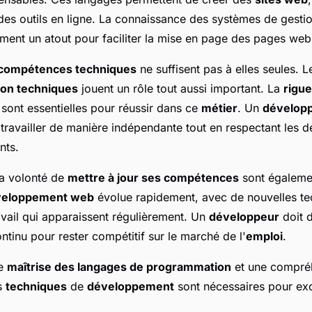
des outils en ligne. La connaissance des systèmes de gesti
ment un atout pour faciliter la mise en page des pages web
compétences techniques
ne suffisent pas à elles seules. L
on techniques
jouent un rôle tout aussi important. La
rigu
sont essentielles pour réussir dans ce
métier
. Un
dévelop
travailler de manière indépendante tout en respectant les dé
nts.
la volonté de
mettre à jour ses compétences
sont égalemen
veloppement web
évolue rapidement, avec de nouvelles te
vail qui apparaissent régulièrement. Un
développeur
doit d
tinu pour rester compétitif sur le marché de l'
emploi
.
ne
maîtrise des langages de programmation
et une compré
s
techniques
de
développement
sont nécessaires pour exc