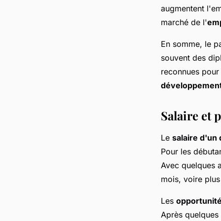
augmentent l'emp
marché de l'
emp
En somme, le pa
souvent des dip
reconnues pour 
développemen
Salaire et 
Le
salaire d'u
Pour les débuta
Avec quelques a
mois, voire plu
Les
opportunité
Après quelques 