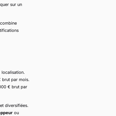
rquer sur un
l combine
ifications
 localisation.
 brut par mois.
000 € brut par
t diversifiées.
oppeur
ou