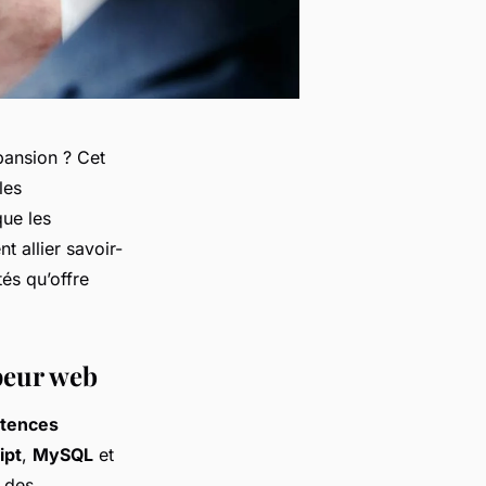
pansion ? Cet
les
que les
 allier savoir-
tés qu’offre
peur web
tences
ipt
,
MySQL
et
, des