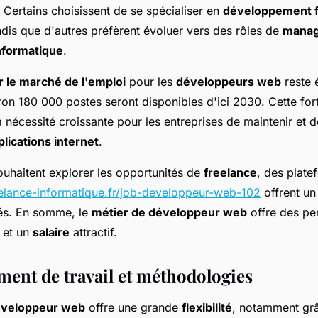
. Certains choisissent de se spécialiser en
développement fu
ndis que d'autres préfèrent évoluer vers des rôles de
mana
nformatique
.
 le marché de l'emploi
pour les
développeurs web
reste 
iron 180 000 postes seront disponibles d'ici 2030. Cette f
a nécessité croissante pour les entreprises de maintenir et 
plications internet
.
ouhaitent explorer les opportunités de
freelance
, des plat
elance-informatique.fr/job-developpeur-web-102
offrent un
iés. En somme, le
métier de développeur web
offre des pe
 et un
salaire
attractif.
ent de travail et méthodologies
éveloppeur web
offre une grande
flexibilité
, notamment gr