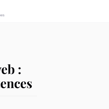
nes
eb :
tences