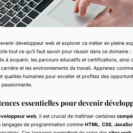
evenir développeur web et explorer ce métier en pleine ex
oile tout ce qu’il faut savoir pour réussir dans ce domaine : 
 à acquérir, les parcours éducatifs et certifications, ainsi 
carrière et les environnements de travail. Apprenez comment
et qualités humaines pour exceller et profitez des opportuni
n passionnante.
ences essentielles pour devenir dévelop
éveloppeur web
, il est crucial de maîtriser certaines
compé
es langages de programmation comme
HTML
,
CSS
,
JavaScr
ensables. Ces langages permettent de créer des
sites web