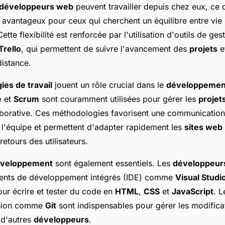
développeurs web
peuvent travailler depuis chez eux, ce q
 avantageux pour ceux qui cherchent un équilibre entre vie 
ette flexibilité est renforcée par l'utilisation d'outils de ges
Trello
, qui permettent de suivre l'avancement des
projets
e
distance.
es de travail
jouent un rôle crucial dans le
développemen
e
et
Scrum
sont couramment utilisées pour gérer les
projet
laborative. Ces méthodologies favorisent une communication 
l'équipe et permettent d'adapter rapidement les
sites web
retours des utilisateurs.
développement
sont également essentiels. Les
développeur
ents de développement intégrés (IDE) comme
Visual Studi
ur écrire et tester du code en
HTML
,
CSS
et
JavaScript
. 
rsion comme
Git
sont indispensables pour gérer les modifica
 d'autres
développeurs
.