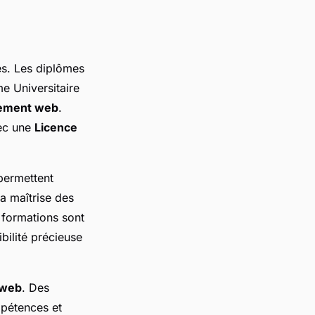
es. Les diplômes
e Universitaire
ement web
.
vec une
Licence
permettent
a maîtrise des
 formations sont
bilité précieuse
 web
. Des
mpétences et