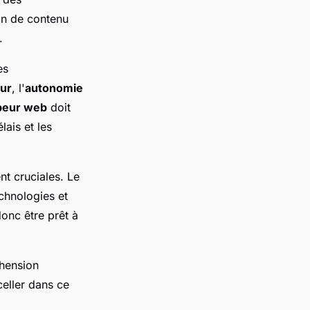
on de contenu
.
es
eur
, l'
autonomie
peur web
doit
lais et les
t cruciales. Le
chnologies et
onc être prêt à
hension
eller dans ce