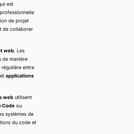
ui est
professionnelle
tion de projet
t de collaborer
t web
. Les
s
de manière
régulière entre
et
applications
s web
utilisent
o Code
ou
Les systèmes de
tions du code et