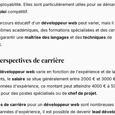
loyabilité. Elles sont particulièrement utiles pour se déma
loi
compétitif.
rcours éducatif d'un
développeur web
peut varier, mais i
lômes académiques, des formations spécialisées et des cert
garantir une
maîtrise des langages
et des
techniques
de
t
.
perspectives de carrière
n développeur web
varie en fonction de l'expérience et de la
nts, le
salaire
se situe généralement entre 2000 € et 3000 €
nnées d'expérience, ce montant peut atteindre 4000 € à 5
s pour des postes spécialisés ou de
chef de projet
.
s de carrière
pour un
développeur web
sont nombreuses e
années d'expérience, il est possible de devenir
lead dével