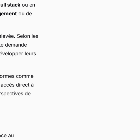
ll stack
ou en
gement
ou de
élevée. Selon les
orte demande
développer leurs
eformes comme
 accès direct à
rspectives de
âce au