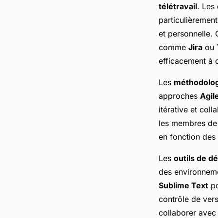
télétravail
. Les
particulièrement
et personnelle. C
comme
Jira
ou
efficacement à 
Les
méthodologi
approches
Agil
itérative et col
les membres de 
en fonction des 
Les
outils de 
des environnem
Sublime Text
po
contrôle de ve
collaborer avec