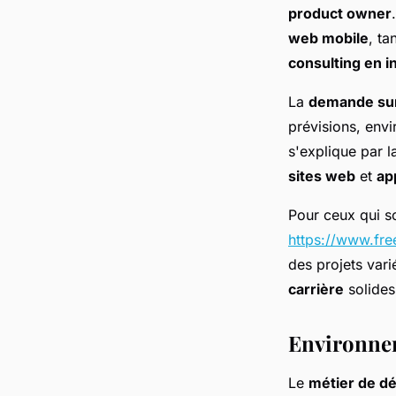
product owner
web mobile
, ta
consulting en i
La
demande sur
prévisions, env
s'explique par l
sites web
et
ap
Pour ceux qui s
https://www.fre
des projets var
carrière
solides
Environnem
Le
métier de d