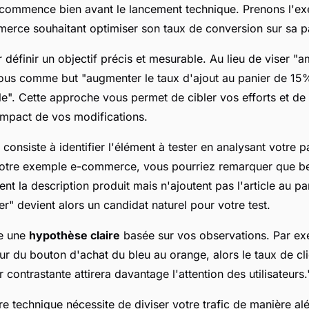
commence bien avant le lancement technique. Prenons l'e
merce souhaitant optimiser son taux de conversion sur sa p
finir un objectif précis et mesurable. Au lieu de viser "am
vous comme but "augmenter le taux d'ajout au panier de 15
le". Cette approche vous permet de cibler vos efforts et d
impact de vos modifications.
 consiste à identifier l'élément à tester en analysant votre 
r notre exemple e-commerce, vous pourriez remarquer que 
tent la description produit mais n'ajoutent pas l'article au p
er" devient alors un candidat naturel pour votre test.
te une
hypothèse claire
basée sur vos observations. Par exe
eur du bouton d'achat du bleu au orange, alors le taux de c
 contrastante attirera davantage l'attention des utilisateurs.
 technique nécessite de diviser votre trafic de manière alé