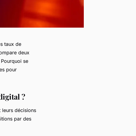
es taux de
compare deux
. Pourquoi se
tes pour
igital ?
 leurs décisions
itions par des