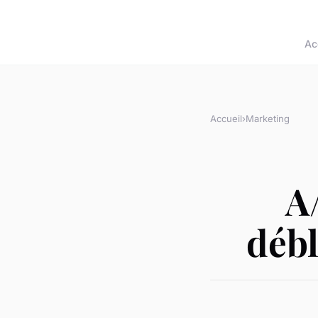
Ac
Accueil
›
Marketing
A/
débl