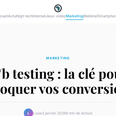
cueil
Actu
High tech
Internet
Jeux-video
Marketing
Matériel
Smartpho
MARKETING
b testing : la clé p
oquer vos conversi
Louis
3 janvier 2026
8 min de lecture
L