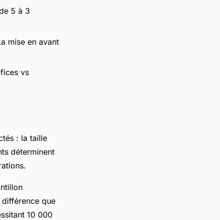
de 5 à 3
 La mise en avant
fices vs
s : la taille
ents déterminent
rations.
ntillon
a différence que
essitant 10 000