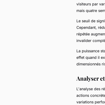
visiteurs par va
mais quatre sem
Le seuil de sign
Cependant, rédu
répétée augment
invalider complè
La puissance sta
effet quand il e
dimensionnés ri
Analyser et
L'analyse des ré
actions concrèt
variations perf