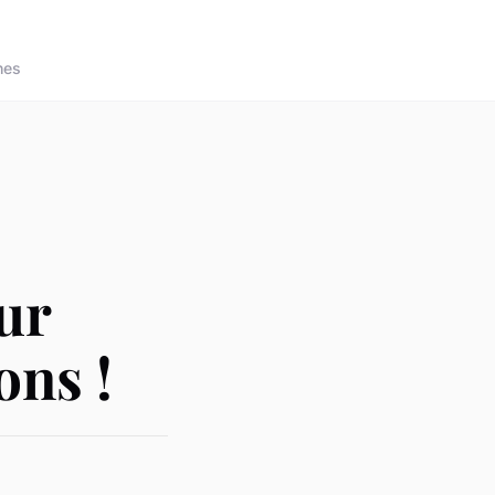
nes
our
ons !