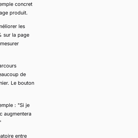
xemple concret
age produit.
éliorer les
% sur la page
e mesurer
parcours
beaucoup de
anier. Le bouton
mple : "Si je
lic augmentera
"
atoire entre