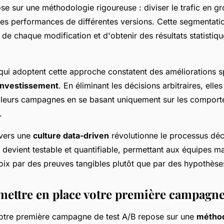
se sur une méthodologie rigoureuse : diviser le trafic en gr
es performances de différentes versions. Cette segmentati
t de chaque modification et d'obtenir des résultats statistiq
 qui adoptent cette approche constatent des améliorations s
 investissement
. En éliminant les décisions arbitraires, elle
 leurs campagnes en se basant uniquement sur les comport
.
 vers une
culture data-driven
révolutionne le processus déc
devient testable et quantifiable, permettant aux équipes m
choix par des preuves tangibles plutôt que par des hypothèse
ttre en place votre première campagne 
votre première campagne de test A/B repose sur une
méthod