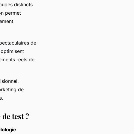
oupes distincts
on permet
uement
pectaculaires de
s optimisent
ements réels de
isionnel.
arketing de
s.
de test ?
ologie