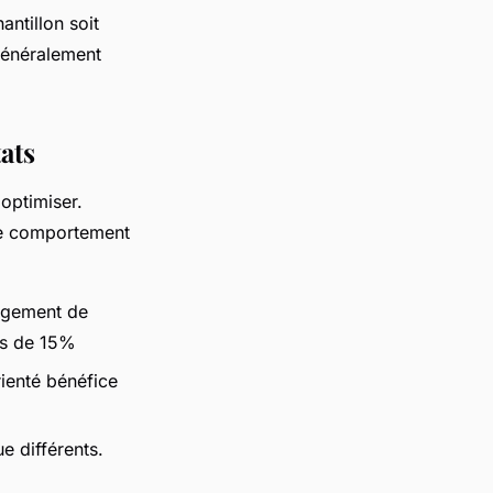
antillon soit
 généralement
ats
optimiser.
 le comportement
angement de
ns de 15%
ienté bénéfice
e différents.