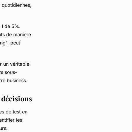
s quotidiennes,
e I de 5%.
ats de manière
ing", peut
r un véritable
ts sous-
tre business.
 décisions
s de test en
tifier les
urs.