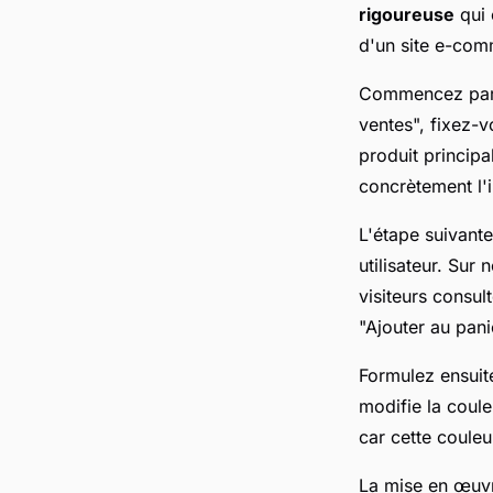
rigoureuse
qui 
d'un site e-com
Commencez par dé
ventes", fixez-
produit principa
concrètement l'
L'étape suivante
utilisateur. Su
visiteurs consul
"Ajouter au pani
Formulez ensui
modifie la coul
car cette couleur
La mise en œuvre