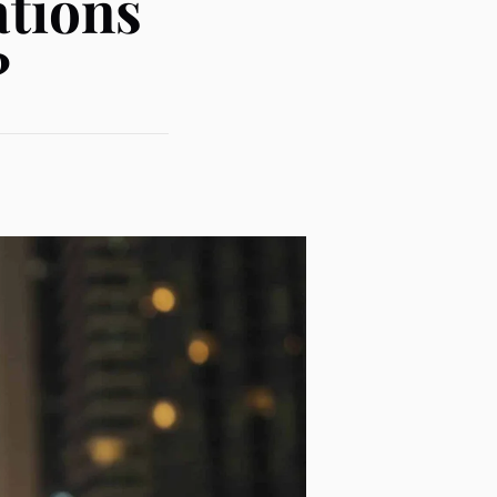
ations
?