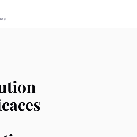
nes
ution
icaces