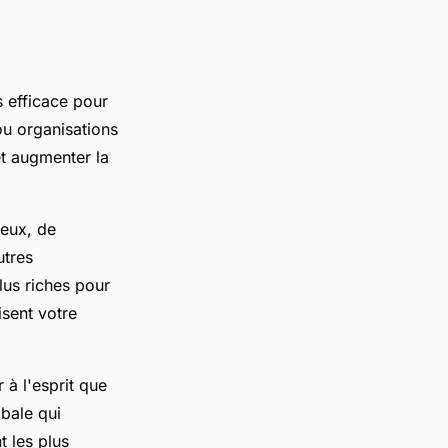
s efficace pour
 ou organisations
et augmenter la
jeux, de
utres
lus riches pour
isent votre
 à l'esprit que
obale qui
 les plus