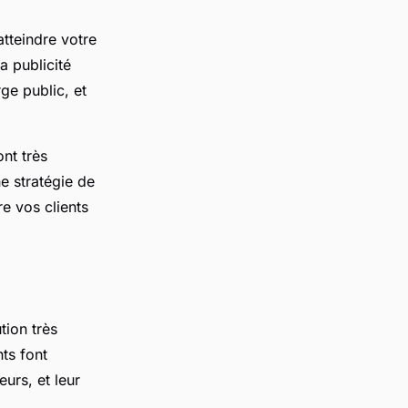
atteindre votre
la publicité
ge public, et
nt très
e stratégie de
re vos clients
tion très
nts font
urs, et leur