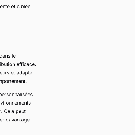
ente et ciblée
 dans le
ibution efficace.
teurs et adapter
omportement.
personnalisées.
environnements
r. Cela peut
irer davantage