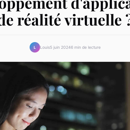
oppement d'applic
de réalité virtuelle 
Louis
5 juin 2024
6 min de lecture
L