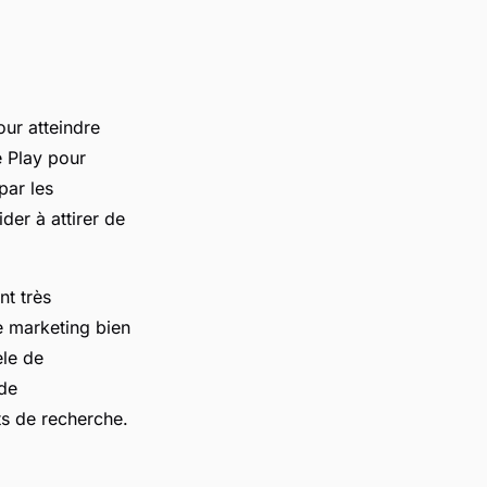
ur atteindre
e Play pour
par les
ider à attirer de
nt très
de marketing bien
èle de
 de
ts de recherche.