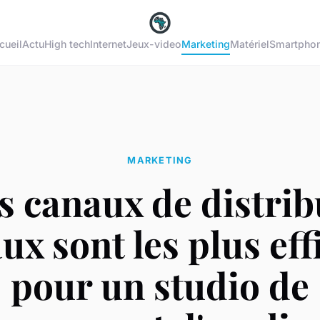
cueil
Actu
High tech
Internet
Jeux-video
Marketing
Matériel
Smartpho
MARKETING
s canaux de distrib
aux sont les plus eff
pour un studio de