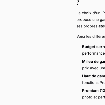
?
Le choix d'un i
propose une gam
ses propres
ato
Voici les diffé
Budget serr
performances
Milieu de g
prix avec une
Haut de ga
fonctions Pr
Premium (12
photo et pe