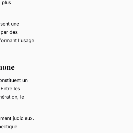
s plus
ssent une
 par des
formant l'usage
Phone
onstituent un
 Entre les
nération, le
ement judicieux.
nectique