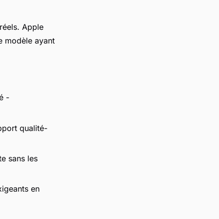
réels. Apple
e modèle ayant
é -
pport qualité-
te sans les
xigeants en