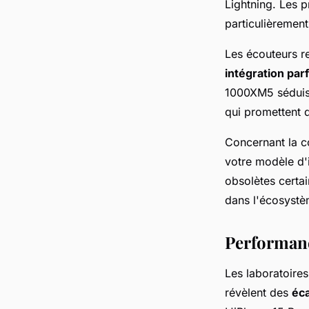
Lightning. Les p
particulièrement
Les écouteurs re
intégration parf
1000XM5 séduise
qui promettent 
Concernant la c
votre modèle d'
obsolètes certai
dans l'écosystè
Performance
Les laboratoire
révèlent des
éca