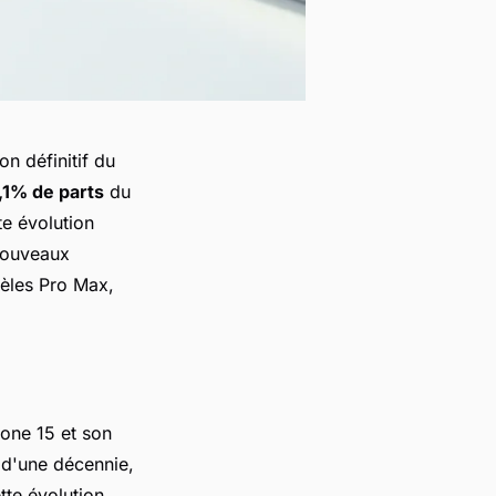
on définitif du
,1% de parts
du
e évolution
nouveaux
dèles Pro Max,
hone 15 et son
 d'une décennie,
tte évolution