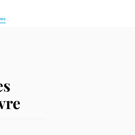
nes
es
vre