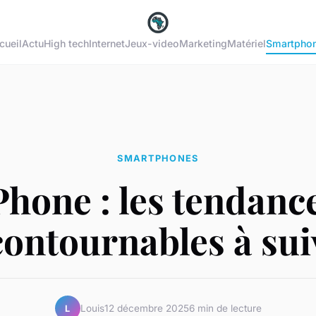
cueil
Actu
High tech
Internet
Jeux-video
Marketing
Matériel
Smartpho
SMARTPHONES
Phone : les tendanc
contournables à sui
Louis
12 décembre 2025
6 min de lecture
L