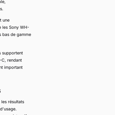
le,
s.
t une
e les Sony WH-
les bas de gamme
s supportent
-C, rendant
nt important
s
les résultats
 d'usage.