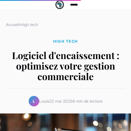
Accueil
›
High tech
HIGH TECH
Logiciel d'encaissement :
optimisez votre gestion
commerciale
Louis
22 mai 2025
6 min de lecture
L